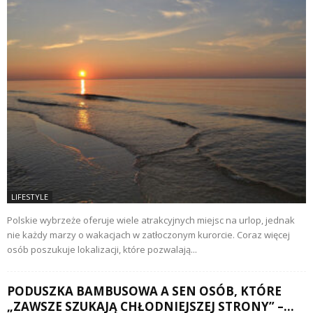
LIFESTYLE
Polskie wybrzeże oferuje wiele atrakcyjnych miejsc na urlop, jednak
nie każdy marzy o wakacjach w zatłoczonym kurorcie. Coraz więcej
osób poszukuje lokalizacji, które pozwalają...
PODUSZKA BAMBUSOWA A SEN OSÓB, KTÓRE
„ZAWSZE SZUKAJĄ CHŁODNIEJSZEJ STRONY” –...