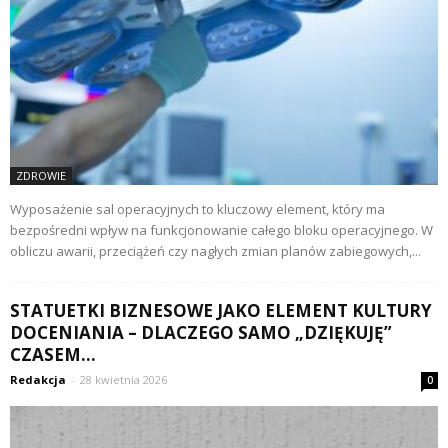
ZDROWIE
Wyposażenie sal operacyjnych to kluczowy element, który ma
bezpośredni wpływ na funkcjonowanie całego bloku operacyjnego. W
obliczu awarii, przeciążeń czy nagłych zmian planów zabiegowych,...
STATUETKI BIZNESOWE JAKO ELEMENT KULTURY
DOCENIANIA – DLACZEGO SAMO „DZIĘKUJĘ”
CZASEM...
Redakcja
-
28 kwietnia 2026
0