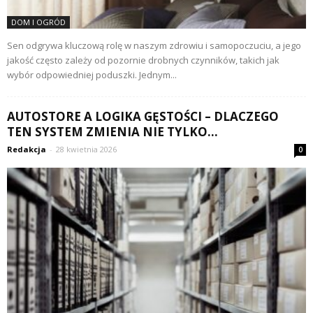
DOM I OGRÓD
Sen odgrywa kluczową rolę w naszym zdrowiu i samopoczuciu, a jego
jakość często zależy od pozornie drobnych czynników, takich jak
wybór odpowiedniej poduszki. Jednym...
AUTOSTORE A LOGIKA GĘSTOŚCI – DLACZEGO
TEN SYSTEM ZMIENIA NIE TYLKO...
Redakcja
-
28 kwietnia 2026
0