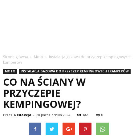
Strona główna
Moto
Instalacja gazowa do przyczep kempingowych i
kamperów
MOTO
INSTALACJA GAZOWA DO PRZYCZEP KEMPINGOWYCH I KAMPERÓW
CO NA ŚCIANY W
PRZYCZEPIE
KEMPINGOWEJ?
Przez
Redakcja
-
28 października 2024
443
0