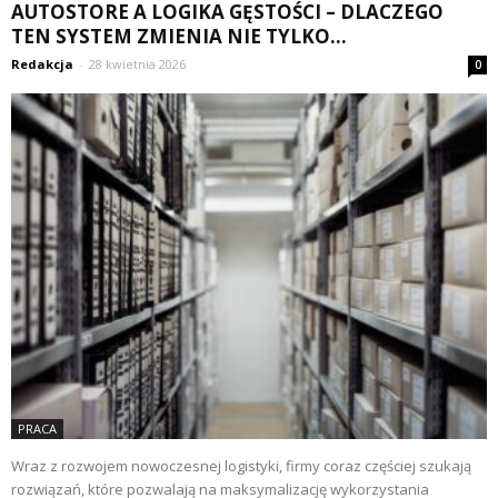
AUTOSTORE A LOGIKA GĘSTOŚCI – DLACZEGO
TEN SYSTEM ZMIENIA NIE TYLKO...
Redakcja
-
28 kwietnia 2026
0
PRACA
Wraz z rozwojem nowoczesnej logistyki, firmy coraz częściej szukają
rozwiązań, które pozwalają na maksymalizację wykorzystania