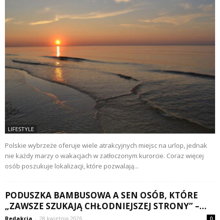
LIFESTYLE
Polskie wybrzeże oferuje wiele atrakcyjnych miejsc na urlop, jednak
nie każdy marzy o wakacjach w zatłoczonym kurorcie. Coraz więcej
osób poszukuje lokalizacji, które pozwalają...
PODUSZKA BAMBUSOWA A SEN OSÓB, KTÓRE
„ZAWSZE SZUKAJĄ CHŁODNIEJSZEJ STRONY” –...
Redakcja
-
28 kwietnia 2026
0