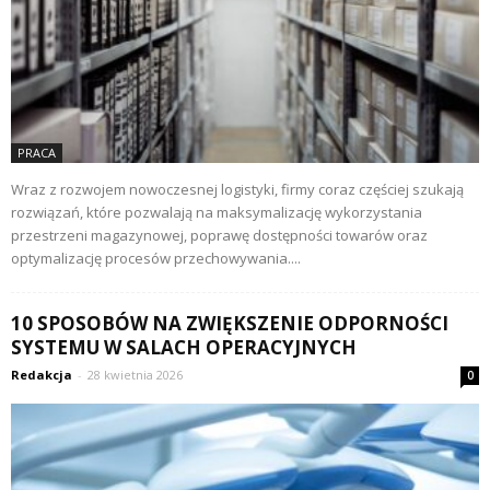
PRACA
Wraz z rozwojem nowoczesnej logistyki, firmy coraz częściej szukają
rozwiązań, które pozwalają na maksymalizację wykorzystania
przestrzeni magazynowej, poprawę dostępności towarów oraz
optymalizację procesów przechowywania....
10 SPOSOBÓW NA ZWIĘKSZENIE ODPORNOŚCI
SYSTEMU W SALACH OPERACYJNYCH
Redakcja
-
28 kwietnia 2026
0