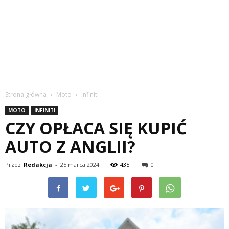
Strona główna
Moto
Infiniti
MOTO
INFINITI
CZY OPŁACA SIĘ KUPIĆ
AUTO Z ANGLII?
Przez
Redakcja
-
25 marca 2024
435
0