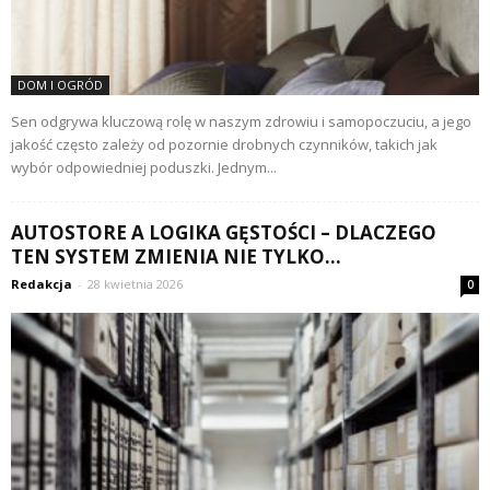
DOM I OGRÓD
Sen odgrywa kluczową rolę w naszym zdrowiu i samopoczuciu, a jego
jakość często zależy od pozornie drobnych czynników, takich jak
wybór odpowiedniej poduszki. Jednym...
AUTOSTORE A LOGIKA GĘSTOŚCI – DLACZEGO
TEN SYSTEM ZMIENIA NIE TYLKO...
Redakcja
-
28 kwietnia 2026
0