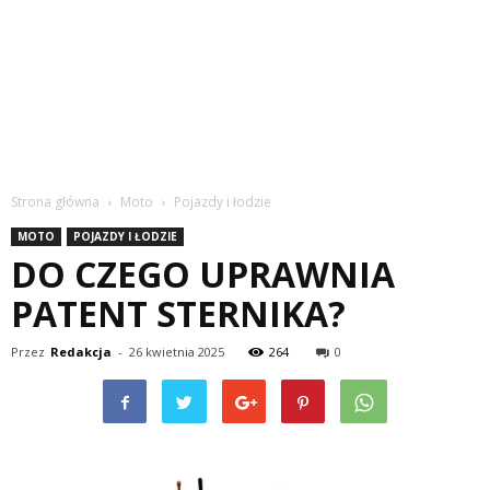
Strona główna
Moto
Pojazdy i łodzie
MOTO
POJAZDY I ŁODZIE
DO CZEGO UPRAWNIA
PATENT STERNIKA?
Przez
Redakcja
-
26 kwietnia 2025
264
0