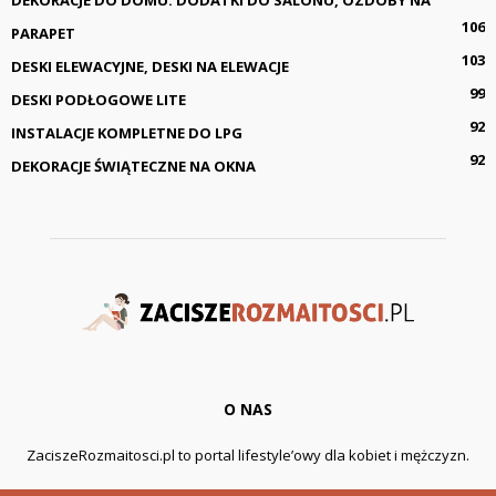
DEKORACJE DO DOMU: DODATKI DO SALONU, OZDOBY NA
106
PARAPET
103
DESKI ELEWACYJNE, DESKI NA ELEWACJE
99
DESKI PODŁOGOWE LITE
92
INSTALACJE KOMPLETNE DO LPG
92
DEKORACJE ŚWIĄTECZNE NA OKNA
O NAS
ZaciszeRozmaitosci.pl to portal lifestyle’owy dla kobiet i mężczyzn.