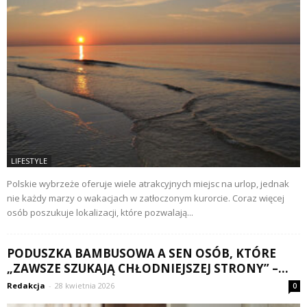
LIFESTYLE
Polskie wybrzeże oferuje wiele atrakcyjnych miejsc na urlop, jednak
nie każdy marzy o wakacjach w zatłoczonym kurorcie. Coraz więcej
osób poszukuje lokalizacji, które pozwalają...
PODUSZKA BAMBUSOWA A SEN OSÓB, KTÓRE
„ZAWSZE SZUKAJĄ CHŁODNIEJSZEJ STRONY” –...
Redakcja
-
28 kwietnia 2026
0