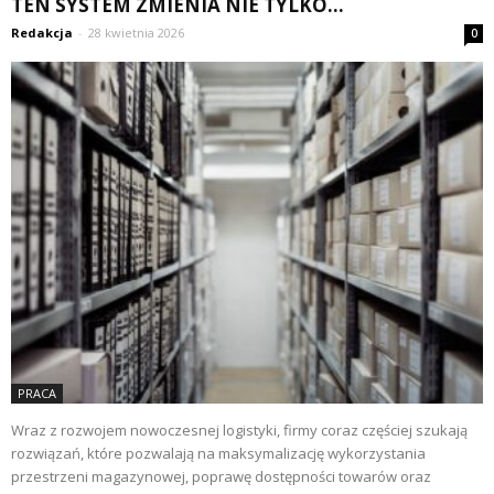
TEN SYSTEM ZMIENIA NIE TYLKO...
Redakcja
-
28 kwietnia 2026
0
PRACA
Wraz z rozwojem nowoczesnej logistyki, firmy coraz częściej szukają
rozwiązań, które pozwalają na maksymalizację wykorzystania
przestrzeni magazynowej, poprawę dostępności towarów oraz