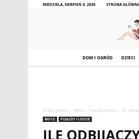
NIEDZIELA, SIERPIEŃ 9, 2026
STRONA GŁÓWN
DOM I OGRÓD
DZIECI
Strona główna
Moto
Pojazdy i łodzie
Ile odbij
MOTO
POJAZDY I ŁODZIE
ILE ODBIJACZ