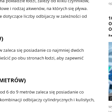
 na pokładzie łodzi, zależy od kilku czynników,
op
dowe i rodzaj akwenów, na których się pływa.
 dotyczące liczby odbijaczy w zależności od
1
O
O
Re
W)
ów zaleca się posiadanie co najmniej dwóch
eścić po obu stronach łodzi, aby zapewnić
9 METRÓW)
 od 6 do 9 metrów zaleca się posiadanie co
Z
kombinacji odbijaczy cylindrycznych i kulistych,
Wy