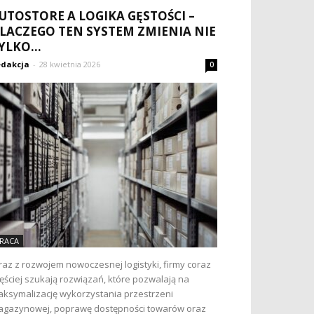
UTOSTORE A LOGIKA GĘSTOŚCI –
LACZEGO TEN SYSTEM ZMIENIA NIE
YLKO...
dakcja
-
28 kwietnia 2026
0
RACA
az z rozwojem nowoczesnej logistyki, firmy coraz
ęściej szukają rozwiązań, które pozwalają na
ksymalizację wykorzystania przestrzeni
gazynowej, poprawę dostępności towarów oraz