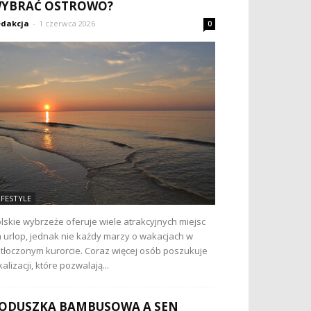
YBRAĆ OSTROWO?
dakcja
-
1 czerwca 2026
0
IFESTYLE
lskie wybrzeże oferuje wiele atrakcyjnych miejsc
 urlop, jednak nie każdy marzy o wakacjach w
tłoczonym kurorcie. Coraz więcej osób poszukuje
kalizacji, które pozwalają...
ODUSZKA BAMBUSOWA A SEN