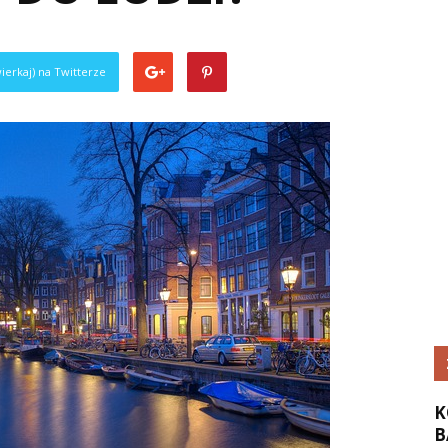
ierkaj) na Twitterze
K
B