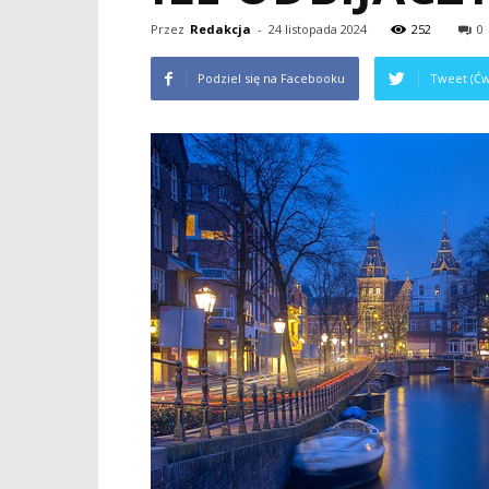
Przez
Redakcja
-
24 listopada 2024
252
0
Podziel się na Facebooku
Tweet (Ćw