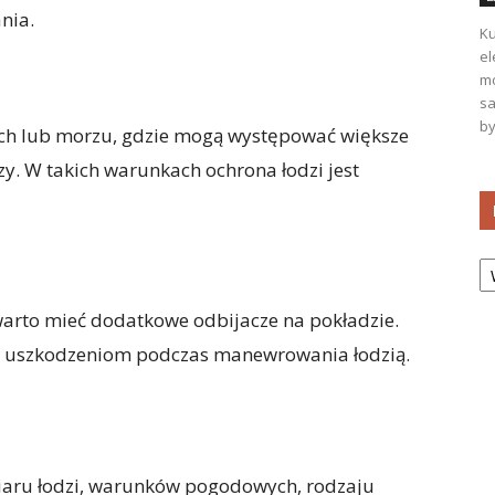
nia.
Ku
el
mo
sa
by
rach lub morzu, gdzie mogą występować większe
zy. W takich warunkach ochrona łodzi jest
Ka
 warto mieć dodatkowe odbijacze na pokładzie.
i uszkodzeniom podczas manewrowania łodzią.
zmiaru łodzi, warunków pogodowych, rodzaju