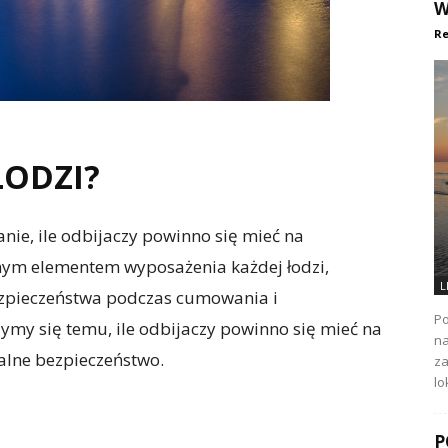
W
Re
ŁODZI?
tanie, ile odbijaczy powinno się mieć na
żnym elementem wyposażenia każdej łodzi,
L
zpieczeństwa podczas cumowania i
Po
my się temu, ile odbijaczy powinno się mieć na
na
alne bezpieczeństwo.
za
lo
P