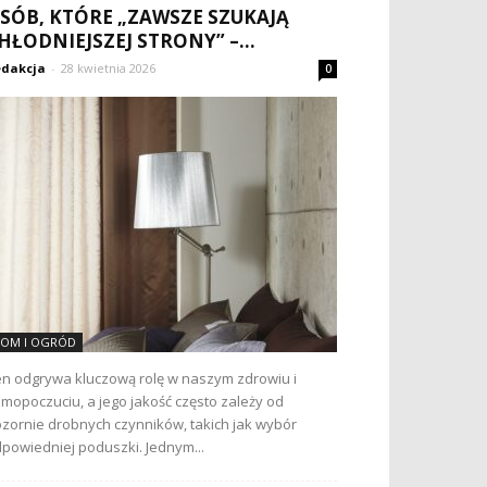
SÓB, KTÓRE „ZAWSZE SZUKAJĄ
HŁODNIEJSZEJ STRONY” –...
dakcja
-
28 kwietnia 2026
0
OM I OGRÓD
n odgrywa kluczową rolę w naszym zdrowiu i
mopoczuciu, a jego jakość często zależy od
zornie drobnych czynników, takich jak wybór
powiedniej poduszki. Jednym...