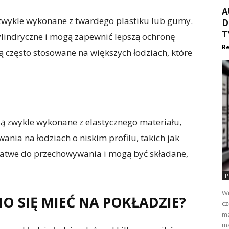
A
są zwykle wykonane z twardego plastiku lub gumy.
D
T
cylindryczne i mogą zapewnić lepszą ochronę
Re
ą często stosowane na większych łodziach, które
 są zwykle wykonane z elastycznego materiału,
wania na łodziach o niskim profilu, takich jak
 łatwe do przechowywania i mogą być składane,
P
Wr
O SIĘ MIEĆ NA POKŁADZIE?
cz
ma
ma