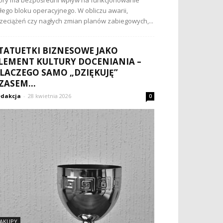
óry ma bezpośredni wpływ na funkcjonowanie
łego bloku operacyjnego. W obliczu awarii,
zeciążeń czy nagłych zmian planów zabiegowych,...
TATUETKI BIZNESOWE JAKO
LEMENT KULTURY DOCENIANIA –
LACZEGO SAMO „DZIĘKUJĘ”
ZASEM...
dakcja
-
28 kwietnia 2026
0
AKUPY