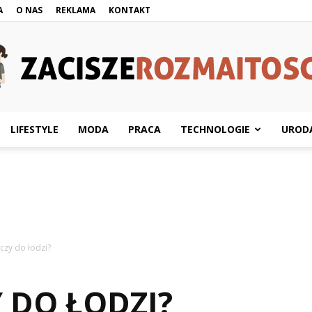
A
O NAS
REKLAMA
KONTAKT
LIFESTYLE
MODA
PRACA
TECHNOLOGIE
UROD
ZaciszeRozmaitosci.pl
aczy do łodzi?
Y DO ŁODZI?