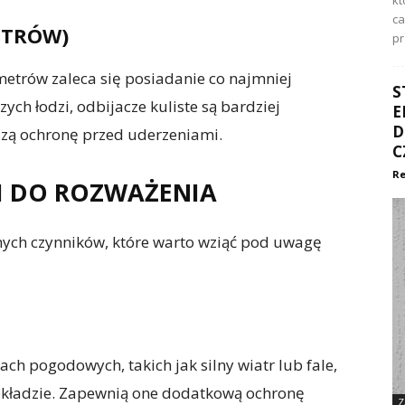
kt
ca
ETRÓW)
pr
metrów zaleca się posiadanie co najmniej
S
ch łodzi, odbijacze kuliste są bardziej
E
D
zą ochronę przed uderzeniami.
C
Re
 DO ROZWAŻENIA
innych czynników, które warto wziąć pod uwagę
ch pogodowych, takich jak silny wiatr lub fale,
okładzie. Zapewnią one dodatkową ochronę
Z