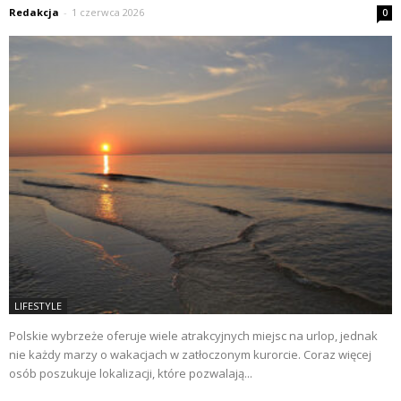
Redakcja
-
1 czerwca 2026
0
LIFESTYLE
Polskie wybrzeże oferuje wiele atrakcyjnych miejsc na urlop, jednak
nie każdy marzy o wakacjach w zatłoczonym kurorcie. Coraz więcej
osób poszukuje lokalizacji, które pozwalają...