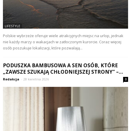
LIFESTYLE
Polskie wybrzeże oferuje wiele atrakcyjnych miejsc na urlop, jednak
nie każdy marzy o wakacjach w zatłoczonym kurorcie. Coraz więcej
osób poszukuje lokalizacji, które pozwalają...
PODUSZKA BAMBUSOWA A SEN OSÓB, KTÓRE
„ZAWSZE SZUKAJĄ CHŁODNIEJSZEJ STRONY” –...
Redakcja
-
28 kwietnia 2026
0