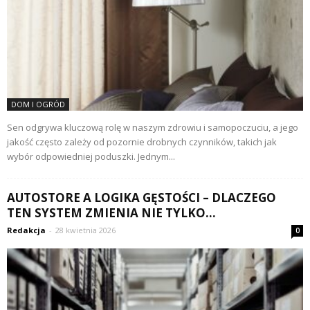
DOM I OGRÓD
Sen odgrywa kluczową rolę w naszym zdrowiu i samopoczuciu, a jego
jakość często zależy od pozornie drobnych czynników, takich jak
wybór odpowiedniej poduszki. Jednym...
AUTOSTORE A LOGIKA GĘSTOŚCI – DLACZEGO
TEN SYSTEM ZMIENIA NIE TYLKO...
Redakcja
-
28 kwietnia 2026
0