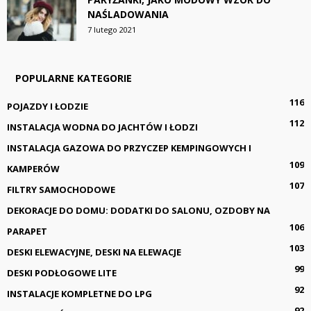
NAŚLADOWANIA
7 lutego 2021
POPULARNE KATEGORIE
116
POJAZDY I ŁODZIE
112
INSTALACJA WODNA DO JACHTÓW I ŁODZI
INSTALACJA GAZOWA DO PRZYCZEP KEMPINGOWYCH I
109
KAMPERÓW
107
FILTRY SAMOCHODOWE
DEKORACJE DO DOMU: DODATKI DO SALONU, OZDOBY NA
106
PARAPET
103
DESKI ELEWACYJNE, DESKI NA ELEWACJE
99
DESKI PODŁOGOWE LITE
92
INSTALACJE KOMPLETNE DO LPG
92