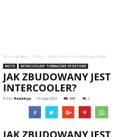
Strona główna
Moto
Intercoolery tuningowe sportowe
MOTO
INTERCOOLERY TUNINGOWE SPORTOWE
JAK ZBUDOWANY JEST
INTERCOOLER?
Przez
Redakcja
-
15 maja 2024
434
0
JAK ZBUDOWANY JEST