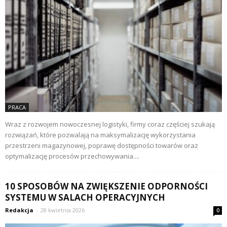
PRACA
Wraz z rozwojem nowoczesnej logistyki, firmy coraz częściej szukają
rozwiązań, które pozwalają na maksymalizację wykorzystania
przestrzeni magazynowej, poprawę dostępności towarów oraz
optymalizację procesów przechowywania....
10 SPOSOBÓW NA ZWIĘKSZENIE ODPORNOŚCI
SYSTEMU W SALACH OPERACYJNYCH
Redakcja
-
28 kwietnia 2026
0