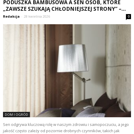
PODUSZKA BAMBUSOWA A SEN OSÓB, KTÓRE
„ZAWSZE SZUKAJĄ CHŁODNIEJSZEJ STRONY” –...
Redakcja
-
28 kwietnia 2026
0
DOM I OGRÓD
Sen odgrywa kluczową rolę w naszym zdrowiu i samopoczuciu, a jego
jakość często zależy od pozornie drobnych czynników, takich jak