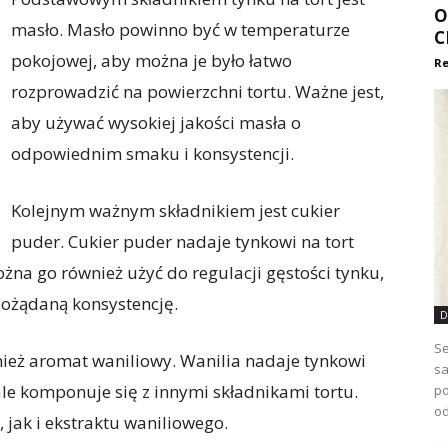
O
masło. Masło powinno być w temperaturze
C
pokojowej, aby można je było łatwo
Re
rozprowadzić na powierzchni tortu. Ważne jest,
aby używać wysokiej jakości masła o
odpowiednim smaku i konsystencji.
Kolejnym ważnym składnikiem jest cukier
puder. Cukier puder nadaje tynkowi na tort
żna go również użyć do regulacji gęstości tynku,
pożądaną konsystencję.
D
Se
nież aromat waniliowy. Wanilia nadaje tynkowi
sa
le komponuje się z innymi składnikami tortu.
po
od
 jak i ekstraktu waniliowego.