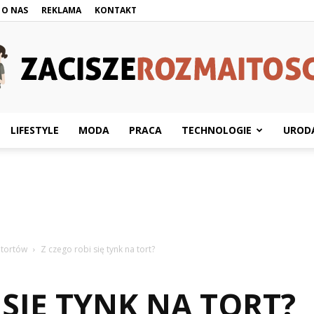
O NAS
REKLAMA
KONTAKT
LIFESTYLE
MODA
PRACA
TECHNOLOGIE
UROD
ZaciszeRozmaitosci.pl
 tortów
Z czego robi się tynk na tort?
 SIĘ TYNK NA TORT?