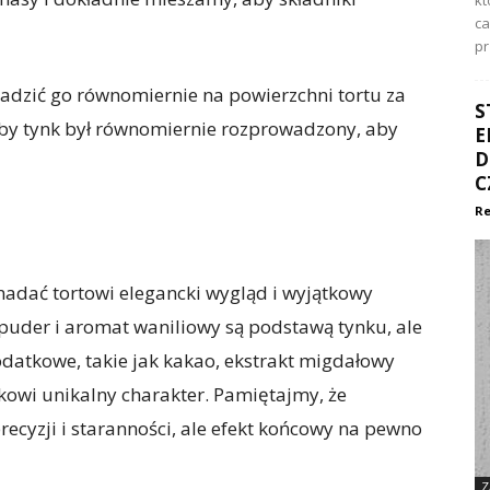
kt
ca
pr
adzić go równomiernie na powierzchni tortu za
S
aby tynk był równomiernie rozprowadzony, aby
E
D
C
Re
nadać tortowi elegancki wygląd i wyjątkowy
r puder i aromat waniliowy są podstawą tynku, ale
datkowe, takie jak kakao, ekstrakt migdałowy
kowi unikalny charakter. Pamiętajmy, że
ecyzji i staranności, ale efekt końcowy na pewno
Z