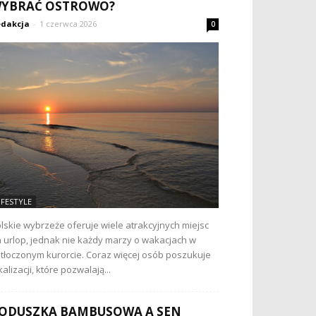
YBRAĆ OSTROWO?
dakcja
-
1 czerwca 2026
0
IFESTYLE
lskie wybrzeże oferuje wiele atrakcyjnych miejsc
 urlop, jednak nie każdy marzy o wakacjach w
tłoczonym kurorcie. Coraz więcej osób poszukuje
kalizacji, które pozwalają...
ODUSZKA BAMBUSOWA A SEN