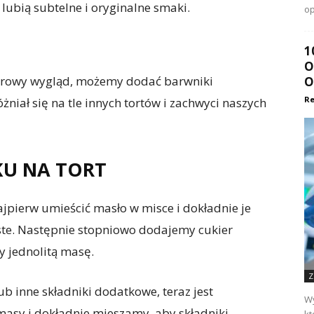
 lubią subtelne i oryginalne smaki.
op
1
O
olorowy wygląd, możemy dodać barwniki
O
Re
niał się na tle innych tortów i zachwyci naszych
U NA TORT
ajpierw umieścić masło w misce i dokładnie je
zyste. Następnie stopniowo dodajemy cukier
y jednolitą masę.
Z
b inne składniki dodatkowe, teraz jest
Wy
sy i dokładnie mieszamy, aby składniki