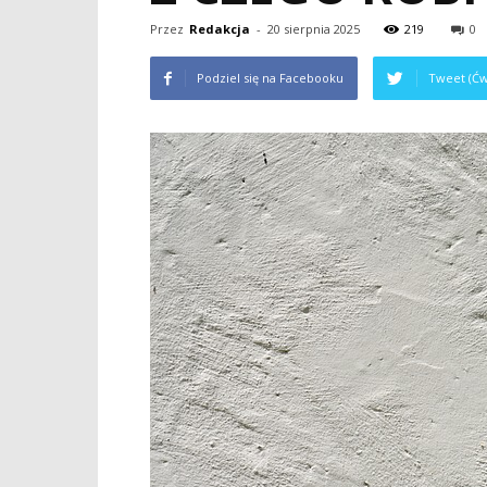
Przez
Redakcja
-
20 sierpnia 2025
219
0
Podziel się na Facebooku
Tweet (Ćw