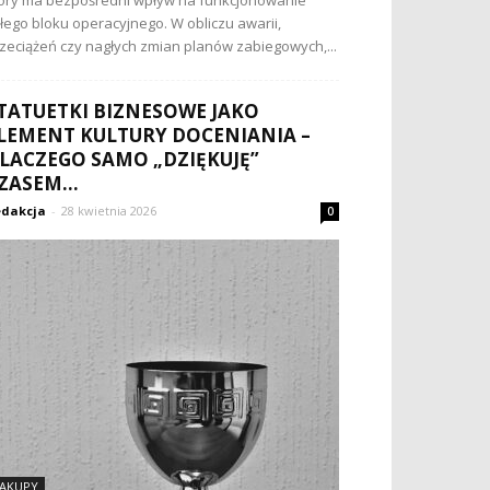
óry ma bezpośredni wpływ na funkcjonowanie
łego bloku operacyjnego. W obliczu awarii,
zeciążeń czy nagłych zmian planów zabiegowych,...
TATUETKI BIZNESOWE JAKO
LEMENT KULTURY DOCENIANIA –
LACZEGO SAMO „DZIĘKUJĘ”
ZASEM...
dakcja
-
28 kwietnia 2026
0
AKUPY