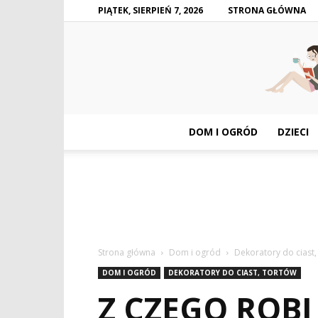
PIĄTEK, SIERPIEŃ 7, 2026
STRONA GŁÓWNA
DOM I OGRÓD
DZIECI
Strona główna
Dom i ogród
Dekoratory do ciast,
DOM I OGRÓD
DEKORATORY DO CIAST, TORTÓW
Z CZEGO ROBI