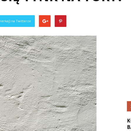
ierkaj) na Twitterze
K
B