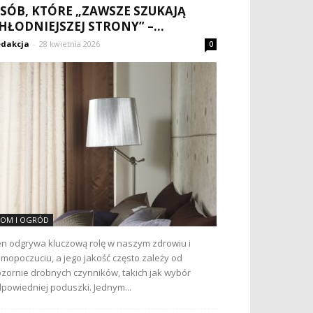
SÓB, KTÓRE „ZAWSZE SZUKAJĄ
HŁODNIEJSZEJ STRONY” –...
dakcja
-
28 kwietnia 2026
0
OM I OGRÓD
n odgrywa kluczową rolę w naszym zdrowiu i
mopoczuciu, a jego jakość często zależy od
zornie drobnych czynników, takich jak wybór
powiedniej poduszki. Jednym...