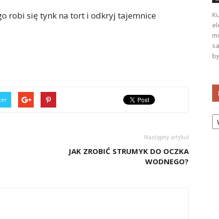
 robi się tynk na tort i odkryj tajemnice
Ku
el
mo
sa
by
ter
Ka
Następny artykuł
JAK ZROBIĆ STRUMYK DO OCZKA
WODNEGO?