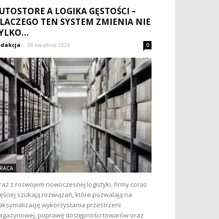
UTOSTORE A LOGIKA GĘSTOŚCI –
LACZEGO TEN SYSTEM ZMIENIA NIE
YLKO...
dakcja
-
28 kwietnia 2026
0
RACA
az z rozwojem nowoczesnej logistyki, firmy coraz
ęściej szukają rozwiązań, które pozwalają na
ksymalizację wykorzystania przestrzeni
gazynowej, poprawę dostępności towarów oraz