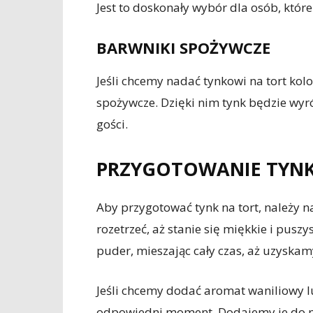
Jest to doskonały wybór dla osób, które
BARWNIKI SPOŻYWCZE
Jeśli chcemy nadać tynkowi na tort k
spożywcze. Dzięki nim tynk będzie wyróż
gości.
PRZYGOTOWANIE TYNK
Aby przygotować tynk na tort, należy n
rozetrzeć, aż stanie się miękkie i pus
puder, mieszając cały czas, aż uzyskam
Jeśli chcemy dodać aromat waniliowy lu
odpowiedni moment. Dodajemy je do ma