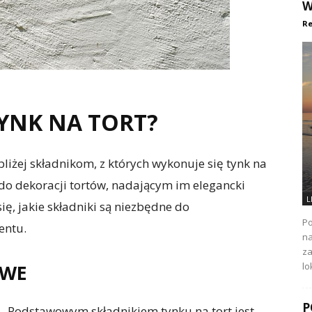
W
Re
TYNK NA TORT?
bliżej składnikom, z których wykonuje się tynk na
do dekoracji tortów, nadającym im elegancki
L
ę, jakie składniki są niezbędne do
Po
entu.
na
za
OWE
lo
P
Podstawowym składnikiem tynku na tort jest