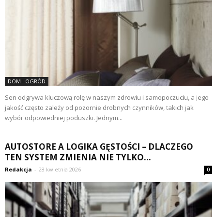
DOM I OGRÓD
Sen odgrywa kluczową rolę w naszym zdrowiu i samopoczuciu, a jego
jakość często zależy od pozornie drobnych czynników, takich jak
wybór odpowiedniej poduszki. Jednym...
AUTOSTORE A LOGIKA GĘSTOŚCI – DLACZEGO
TEN SYSTEM ZMIENIA NIE TYLKO...
Redakcja
-
28 kwietnia 2026
0