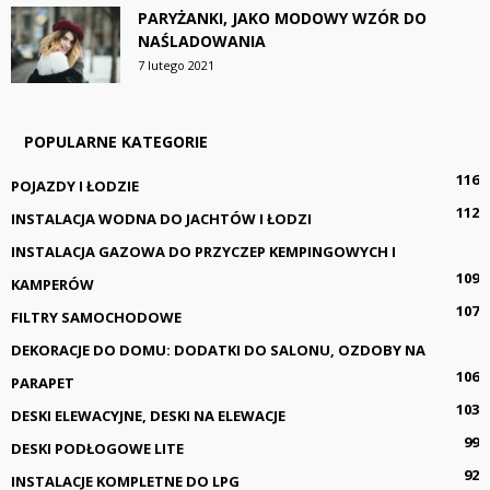
PARYŻANKI, JAKO MODOWY WZÓR DO
NAŚLADOWANIA
7 lutego 2021
POPULARNE KATEGORIE
116
POJAZDY I ŁODZIE
112
INSTALACJA WODNA DO JACHTÓW I ŁODZI
INSTALACJA GAZOWA DO PRZYCZEP KEMPINGOWYCH I
109
KAMPERÓW
107
FILTRY SAMOCHODOWE
DEKORACJE DO DOMU: DODATKI DO SALONU, OZDOBY NA
106
PARAPET
103
DESKI ELEWACYJNE, DESKI NA ELEWACJE
99
DESKI PODŁOGOWE LITE
92
INSTALACJE KOMPLETNE DO LPG