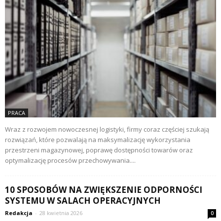
PRACA
Wraz z rozwojem nowoczesnej logistyki, firmy coraz częściej szukają
rozwiązań, które pozwalają na maksymalizację wykorzystania
przestrzeni magazynowej, poprawę dostępności towarów oraz
optymalizację procesów przechowywania....
10 SPOSOBÓW NA ZWIĘKSZENIE ODPORNOŚCI
SYSTEMU W SALACH OPERACYJNYCH
Redakcja
-
28 kwietnia 2026
0