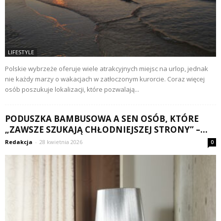
LIFESTYLE
Polskie wybrzeże oferuje wiele atrakcyjnych miejsc na urlop, jednak
nie każdy marzy o wakacjach w zatłoczonym kurorcie. Coraz więcej
osób poszukuje lokalizacji, które pozwalają...
PODUSZKA BAMBUSOWA A SEN OSÓB, KTÓRE
„ZAWSZE SZUKAJĄ CHŁODNIEJSZEJ STRONY” –...
Redakcja
-
28 kwietnia 2026
0