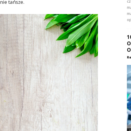
nie tańsze.
cz
ma
ma
op
1
O
O
Re
Z