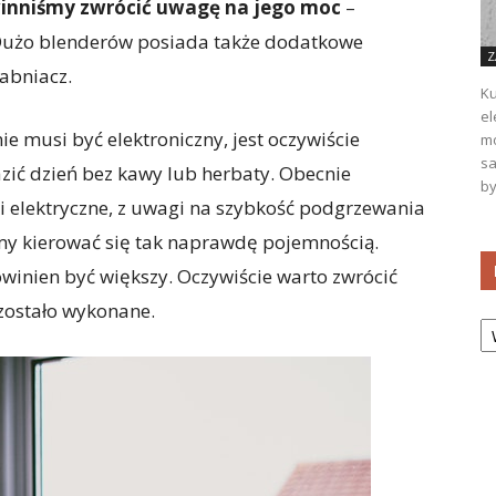
inniśmy zwrócić uwagę na jego moc
–
 Dużo blenderów posiada także dodatkowe
Z
rabniacz.
Ku
el
e musi być elektroniczny, jest oczywiście
mo
sa
azić dzień bez kawy lub herbaty. Obecnie
by
ki elektryczne, z uwagi na szybkość podgrzewania
my kierować się tak naprawdę pojemnością.
owinien być większy. Oczywiście warto zwrócić
 zostało wykonane.
Ka