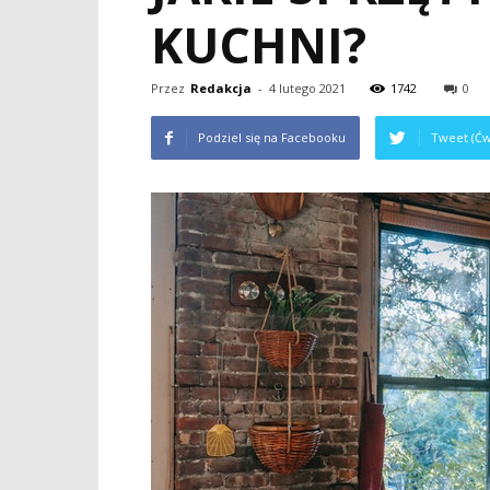
KUCHNI?
Przez
Redakcja
-
4 lutego 2021
1742
0
Podziel się na Facebooku
Tweet (Ćw