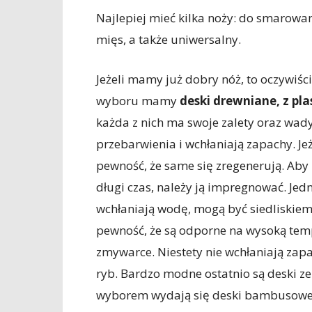
Najlepiej mieć kilka noży: do smarowan
mięs, a także uniwersalny.
Jeżeli mamy już dobry nóż, to oczywiśc
wyboru mamy
deski drewniane, z pl
każda z nich ma swoje zalety oraz wad
przebarwienia i wchłaniają zapachy. Je
pewność, że same się zregenerują. Ab
długi czas, należy ją impregnować. Jedn
wchłaniają wodę, mogą być siedliskiem
pewność, że są odporne na wysoką temp
zmywarce. Niestety nie wchłaniają zapa
ryb. Bardzo modne ostatnio są deski ze
wyborem wydają się deski bambusowe, k