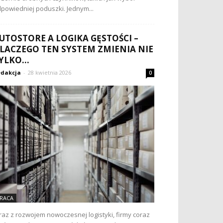
powiedniej poduszki. Jednym...
UTOSTORE A LOGIKA GĘSTOŚCI –
LACZEGO TEN SYSTEM ZMIENIA NIE
YLKO...
dakcja
-
28 kwietnia 2026
0
RACA
az z rozwojem nowoczesnej logistyki, firmy coraz