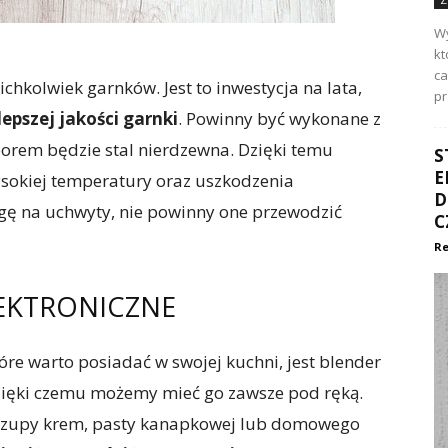
Wy
kt
ca
chkolwiek garnków. Jest to inwestycja na lata,
pr
epszej jakości garnki
. Powinny być wykonane z
rem będzie stal nierdzewna. Dzięki temu
S
E
ysokiej temperatury oraz uszkodzenia
D
gę na uchwyty, nie powinny one przewodzić
C
Re
LEKTRONICZNE
óre warto posiadać w swojej kuchni, jest blender
dzięki czemu możemy mieć go zawsze pod ręką.
 zupy krem, pasty kanapkowej lub domowego