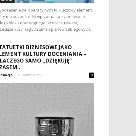
posażenie sal operacyjnych to kluczowy element,
óry ma bezpośredni wpływ na funkcjonowanie
łego bloku operacyjnego. W obliczu awarii,
zeciążeń czy nagłych zmian planów zabiegowych,...
TATUETKI BIZNESOWE JAKO
LEMENT KULTURY DOCENIANIA –
LACZEGO SAMO „DZIĘKUJĘ”
ZASEM...
dakcja
-
28 kwietnia 2026
0