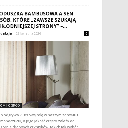
ODUSZKA BAMBUSOWA A SEN
SÓB, KTÓRE „ZAWSZE SZUKAJĄ
HŁODNIEJSZEJ STRONY” –...
dakcja
-
28 kwietnia 2026
0
OM I OGRÓD
n odgrywa kluczową rolę w naszym zdrowiu i
mopoczuciu, a jego jakość często zależy od
zornie drobnych czynników, takich jak wybór