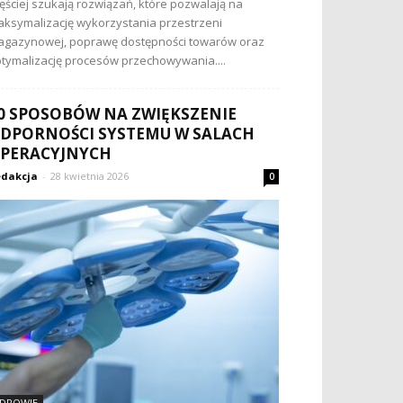
ęściej szukają rozwiązań, które pozwalają na
ksymalizację wykorzystania przestrzeni
gazynowej, poprawę dostępności towarów oraz
tymalizację procesów przechowywania....
0 SPOSOBÓW NA ZWIĘKSZENIE
DPORNOŚCI SYSTEMU W SALACH
PERACYJNYCH
dakcja
-
28 kwietnia 2026
0
DROWIE