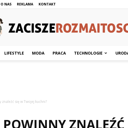
O NAS
REKLAMA
KONTAKT
LIFESTYLE
MODA
PRACA
TECHNOLOGIE
UROD
ZaciszeRozmaitosci.pl
y znaleźć się w Twojej kuchni?
Y POWINNY ZNALEŹĆ 