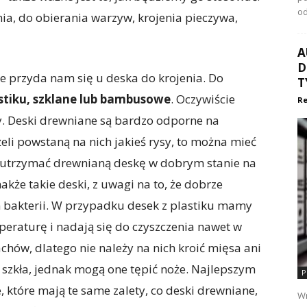
od
ia, do obierania warzyw, krojenia pieczywa,
A
D
ie przyda nam się u deska do krojenia. Do
T
astiku, szklane lub bambusowe
. Oczywiście
Re
y. Deski drewniane są bardzo odporne na
żeli powstaną na nich jakieś rysy, to można mieć
y utrzymać drewnianą deskę w dobrym stanie na
akże takie deski, z uwagi na to, że dobrze
 bakterii.
W przypadku desek z plastiku mamy
eraturę i nadają się do czyszczenia nawet w
chów, dlatego nie należy na nich kroić mięsa ani
 szkła, jednak mogą one tępić noże. Najlepszym
P
tóre mają te same zalety, co deski drewniane,
Wr