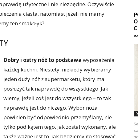
naprawdę użyteczne i nie niezbędne. Oczywiście
ieczenia ciasta, natomiast jeżeli nie mamy
P
O
jemy ten smakołyk?
C
Re
TY
Dobry i ostry nóż to podstawa
wyposażenia
każdej kuchni. Niestety, niekiedy wybieramy
jeden duży nóż z supermarketu, który ma
posłużyć tak naprawdę do wszystkiego. Jak
wiemy, jeżeli coś jest do wszystkiego – to tak
naprawdę jest do niczego. Wybór noża
D
powinien być odpowiednio przemyślany, nie
Se
tylko pod kątem tego, jak został wykonany, ale
sa
także ważne jest to, jak będziemy go stosować.
po