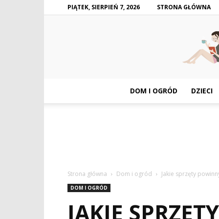
PIĄTEK, SIERPIEŃ 7, 2026
STRONA GŁÓWNA
DOM I OGRÓD
DZIECI
Strona główna
Dom i ogród
Jakie sprzęty powinn
DOM I OGRÓD
JAKIE SPRZĘT