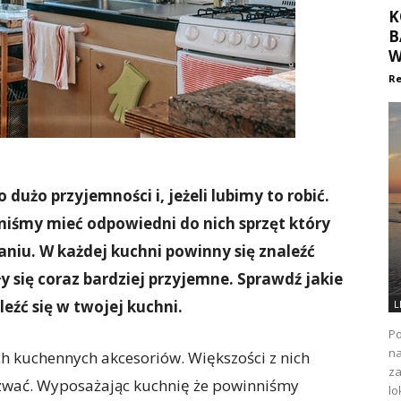
K
B
W
Re
użo przyjemności i, jeżeli lubimy to robić.
niśmy mieć odpowiedni do nich sprzęt który
iu. W każdej kuchni powinny się znaleźć
y się coraz bardziej przyjemne. Sprawdź jakie
eźć się w twojej kuchni.
L
Po
na
ch kuchennych akcesoriów. Większości z nich
za
zwać. Wyposażając kuchnię że powinniśmy
lo